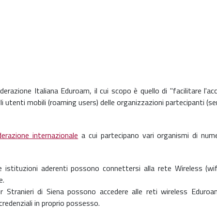
ederazione Italiana Eduroam, il cui scopo è quello di "facilitare l'a
li utenti mobili (roaming users) delle organizzazioni partecipanti (se
erazione internazionale
a cui partecipano vari organismi di num
 istituzioni aderenti possono connettersi alla rete Wireless (wifi
e.
er Stranieri di Siena possono accedere alle reti wireless Eduroam
credenziali in proprio possesso.