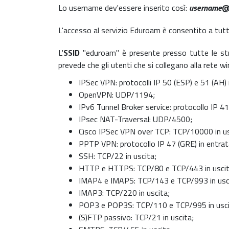
Lo username dev'essere inserito così:
username
@
L'accesso al servizio Eduroam è consentito a tutti 
L'
SSID
"eduroam" è presente presso tutte le struttu
prevede che gli utenti che si collegano alla rete w
IPSec VPN: protocolli IP 50 (ESP) e 51 (AH) 
OpenVPN: UDP/1194;
IPv6 Tunnel Broker service: protocollo IP 41 
IPsec NAT-Traversal: UDP/4500;
Cisco IPSec VPN over TCP: TCP/10000 in us
PPTP VPN: protocollo IP 47 (GRE) in entrata
SSH: TCP/22 in uscita;
HTTP e HTTPS: TCP/80 e TCP/443 in uscit
IMAP4 e IMAPS: TCP/143 e TCP/993 in usc
IMAP3: TCP/220 in uscita;
POP3 e POP3S: TCP/110 e TCP/995 in usci
(S)FTP passivo: TCP/21 in uscita;