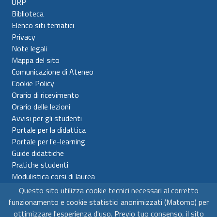
URP
Biblioteca
Elenco siti tematici
Privacy
Note legali
Mappa del sito
Comunicazione di Ateneo
Cookie Policy
Orario di ricevimento
Orario delle lezioni
Avvisi per gli studenti
Portale per la didattica
Portale per l'e-learning
Guide didattiche
Pratiche studenti
Modulistica corsi di laurea
Questo sito utilizza cookie tecnici necessari al corretto
Universitá per Stranieri di Siena
funzionamento e cookie statistici anonimizzati (Matomo) per
C.F. 80007610522 - P.IVA 00980510523
ottimizzare l'esperienza d'uso. Previo tuo consenso, il sito