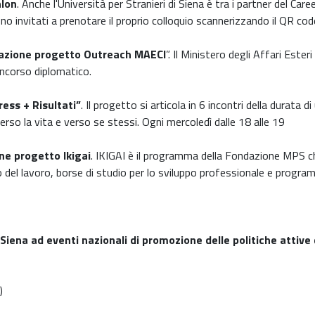
hlon
. Anche l'Università per Stranieri di Siena è tra i partner del Ca
sono invitati a prenotare il proprio colloquio scannerizzando il QR cod
azione progetto Outreach MAECI
”. Il Ministero degli Affari Este
oncorso diplomatico.
ress + Risultati”
. Il progetto si articola in 6 incontri della durata 
rso la vita e verso se stessi. Ogni mercoledì dalle 18 alle 19
ne progetto Ikigai
. IKIGAI è il programma della Fondazione MPS che
del lavoro, borse di studio per lo sviluppo professionale e programm
 Siena ad eventi nazionali di promozione delle politiche attive 
)