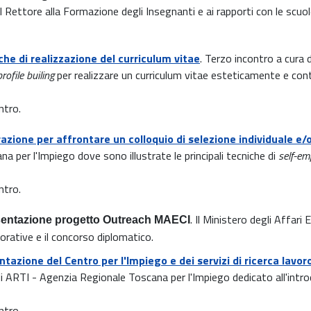
 Rettore alla Formazione degli Insegnanti e ai rapporti con le scuol
che di realizzazione del curriculum vitae
. Terzo incontro a cura
profile builing
per realizzare un curriculum vitae esteticamente e co
ntro.
azione per affrontare un colloquio di selezione individuale e/
a per l'Impiego dove sono illustrate le principali tecniche di
self-e
ntro.
. Il Ministero degli Affari
entazione progetto Outreach MAECI
vorative e il concorso diplomatico.
tazione del Centro per l'Impiego e dei servizi di ricerca lavor
i ARTI - Agenzia Regionale Toscana per l'Impiego dedicato all'introdu
ntro.