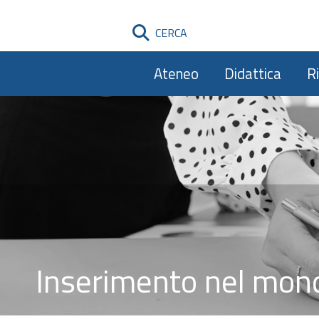
CERCA
Ateneo
Didattica
R
Inserimento nel mond