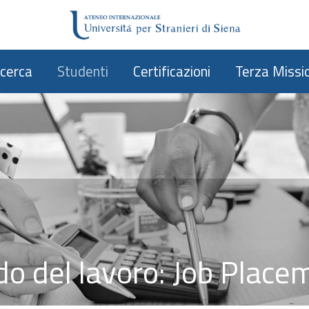
icerca
Studenti
Certificazioni
Terza Missi
o del lavoro: Job Place