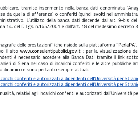
bblicare, tramite inserimento nella banca dati denominata “Anagrafe
rsa da quella di afferenza) o conferiti (quindi svolti nell’amminist
strativo. L’utilizzo della banca dati discende dall’art. 9-bis del 
comma 14, del D.Lgs. n.165/2001 e dall'art. 18 del medesimo decreto
nagrafe delle prestazioni
"
(che risiede sulla piattaforma "
PerlaPA
"
so il sito
www.consulentipubblici.gov.it
: per la visualizzazione dei
pendenti è necessario accedere alla Banca Dati tramite il link sott
eri di Siena nel caso di incarichi conferiti e le altre pubbliche amm
odo dinamico e sono pertanto sempre attuali.
ncarichi conferiti e autorizzati a dipendenti dell'Università per Stranie
ncarichi conferiti e autorizzati a dipendenti dell'Università per Stranie
nualità, relativi agli incarichi conferiti e autorizzati dall'Università p