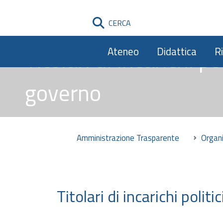
CERCA
Titolari di incarichi p
Ateneo
Didattica
R
governo
Amministrazione Trasparente
Organ
Titolari di incarichi polit