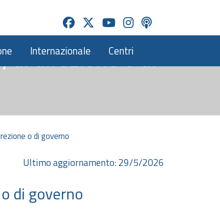
, di direzione o di
one
Internazionale
Centri
 direzione o di governo
Ultimo aggiornamento: 29/5/2026
e o di governo