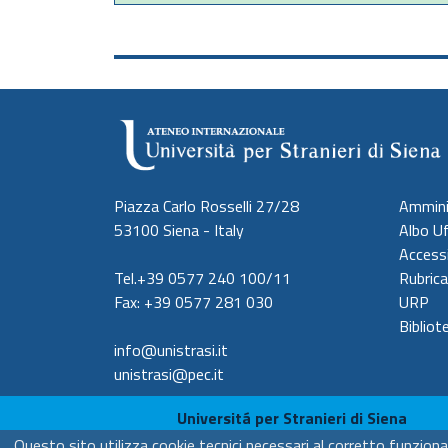
Piazza Carlo Rosselli 27/28
Ammini
53100 Siena - Italy
Albo Uf
Accessi
Tel.+39 0577 240 100/11
Rubrica
Fax: +39 0577 281 030
URP
Bibliot
info@unistrasi.it
unistrasi@pec.it
Universitá per Stranieri di Siena
C.F. 80007610522 - P.IVA 00980510523
Questo sito utilizza cookie tecnici necessari al corretto funzion