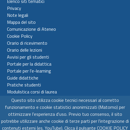
Elenco siti tematici
Privacy
Note legali
Mappa del sito
Comunicazione di Ateneo
Cookie Policy
Orario di ricevimento
Orario delle lezioni
Avvisi per gli studenti
Portale per la didattica
Portale per l'e-learning
Guide didattiche
Pratiche studenti
Modulistica corsi di laurea
Questo sito utilizza cookie tecnici necessari al corretto
Universitá per Stranieri di Siena
funzionamento e cookie statistici anonimizzati (Matomo) per
C.F. 80007610522 - P.IVA 00980510523
ottimizzare l'esperienza d'uso. Previo tuo consenso, il sito
potrebbe utilizzare anche cookie di terze parti per l'integrazione di
contenuti esterni (es. YouTube). Clicca il pulsante COOKIE POLICY