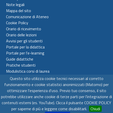
Note legali
Mappa del sito
Comunicazione di Ateneo
Cookie Policy
Orario di ricevimento
Orario delle lezioni
Avvisi per gli studenti
Portale per la didattica
Portale per l'e-learning
Guide didattiche
Pratiche studenti
Modulistica corsi di laurea
Questo sito utilizza cookie tecnici necessari al corretto
Universitá per Stranieri di Siena
funzionamento e cookie statistici anonimizzati (Matomo) per
C.F. 80007610522 - P.IVA 00980510523
ottimizzare l'esperienza d'uso. Previo tuo consenso, il sito
potrebbe utilizzare anche cookie di terze parti per l'integrazione di
contenuti esterni (es. YouTube). Clicca il pulsante COOKIE POLICY
© 2025 Tutti i Diritti sono Riservati
per saperne di più e leggere come disabilitarli.
Chiudi