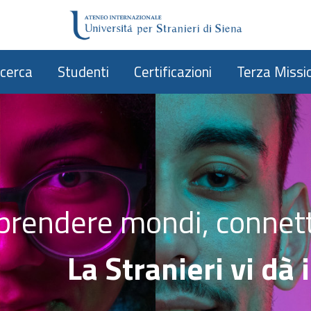
icerca
Studenti
Certificazioni
Terza Missi
rendere mondi, connet
La Stranieri vi dà