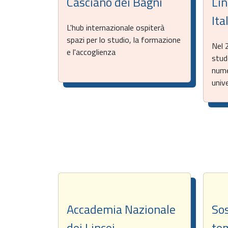
Casciano dei Bagni
Lin
Ita
L'hub internazionale ospiterà
spazi per lo studio, la formazione
Nel 
e l'accoglienza
stud
nume
unive
Accademia Nazionale
So
dei Lincei
te