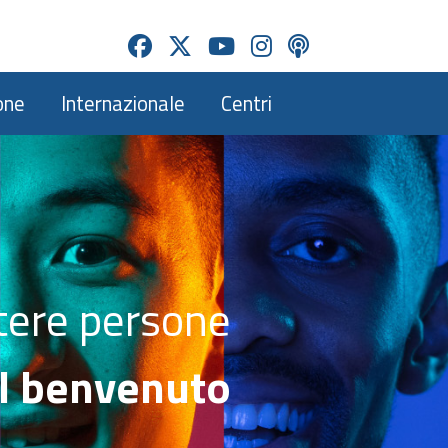
one
Internazionale
Centri
tere persone
 il benvenuto