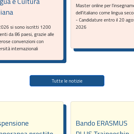
gua e Cultura
Master online per l'insegna
liana
dell'italiano come lingua sec
- Candidature entro il 20 ag
2026 si sono iscritti 1200
2026
enti da 86 paesi, grazie alle
rose convenzioni con
rsità internazionali
Tutte le notizie
spensione
Bando ERASMUS
mporanea prestito
PLUS Traineeship